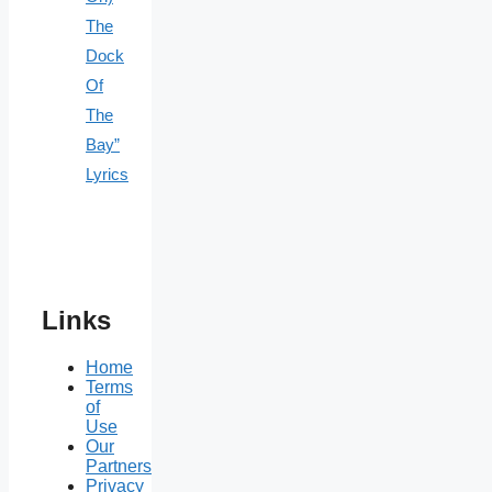
The
Dock
Of
The
Bay”
Lyrics
Links
Home
Terms
of
Use
Our
Partners
Privacy