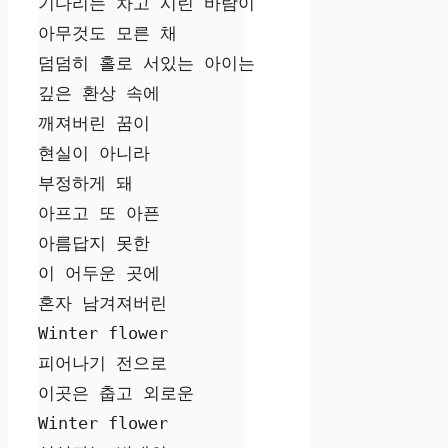
기다리는 차고 시린 바람이

아무것도 모른 채

덤덤히 홀로 서있는 아이는

깊은 환상 속에

깨져버린 꿈이

현실이 아니라

부정하게 돼

아프고 또 아픈

아름답지 못한

이 어두운 곳에

혼자 남겨져버린

Winter flower

피어나기 전으로

이곳은 춥고 외로운

Winter flower
