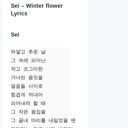
Sei – Winter flower
Lyrics
Sei
하얗고 추운 날

그 속에 피어난

작고 조그마한

가녀린 몸짓을

얼음들 사이로

힘겹게 꺼내어

피어내려 할 때

그 작은 몸집을

그 끝내 머리를 내밀었을 땐
