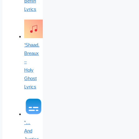
Berlín
Lyrics
‘Shaad.
Breaux
–
Holy
Ghost
Lyrics
“…
And