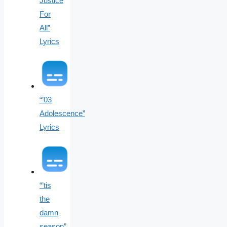
Justice
For
All”
Lyrics
“’03
Adolescence”
Lyrics
“’tis
the
damn
season”