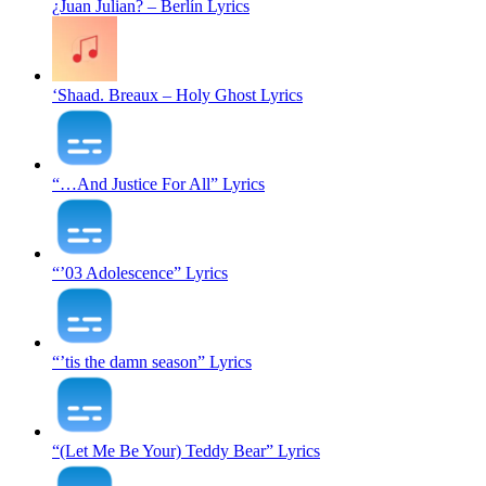
¿Juan Julian? – Berlín Lyrics
‘Shaad. Breaux – Holy Ghost Lyrics
“…And Justice For All” Lyrics
“’03 Adolescence” Lyrics
“’tis the damn season” Lyrics
“(Let Me Be Your) Teddy Bear” Lyrics