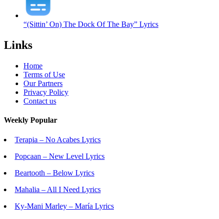
“(Sittin’ On) The Dock Of The Bay” Lyrics
Links
Home
Terms of Use
Our Partners
Privacy Policy
Contact us
Weekly Popular
Terapia – No Acabes Lyrics
Popcaan – New Level Lyrics
Beartooth – Below Lyrics
Mahalia – All I Need Lyrics
Ky-Mani Marley – María Lyrics