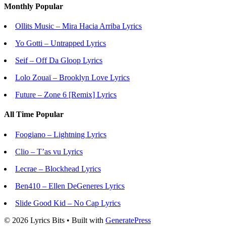
Monthly Popular
Ollits Music – Mira Hacia Arriba Lyrics
Yo Gotti – Untrapped Lyrics
Seif – Off Da Gloop Lyrics
Lolo Zouaï – Brooklyn Love Lyrics
Future – Zone 6 [Remix] Lyrics
All Time Popular
Foogiano – Lightning Lyrics
Clio – T’as vu Lyrics
Lecrae – Blockhead Lyrics
Ben410 – Ellen DeGeneres Lyrics
Slide Good Kid – No Cap Lyrics
© 2026 Lyrics Bits
• Built with
GeneratePress