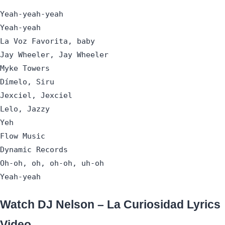
Yeah-yeah-yeah

Yeah-yeah

La Voz Favorita, baby

Jay Wheeler, Jay Wheeler

Myke Towers

Dímelo, Siru

Jexciel, Jexciel

Lelo, Jazzy

Yeh

Flow Music

Dynamic Records

Oh-oh, oh, oh-oh, uh-oh

Yeah-yeah
Watch DJ Nelson – La Curiosidad Lyrics
Video